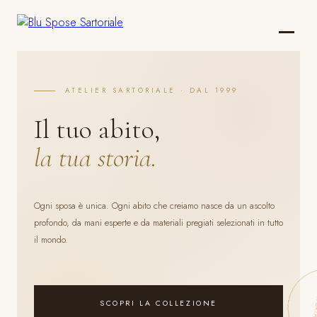
ATELIER SARTORIALE · DAL 1999
Il tuo abito,
la tua storia.
Ogni sposa è unica. Ogni abito che creiamo nasce da un ascolto
profondo, da mani esperte e da materiali pregiati selezionati in tutto
il mondo.
SCOPRI LA COLLEZIONE