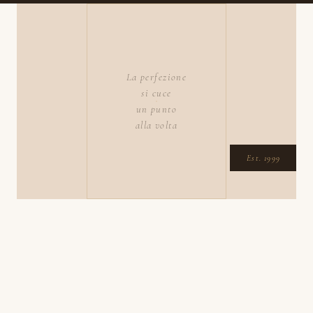
La perfezione
si cuce
un punto
alla volta
Est. 1999