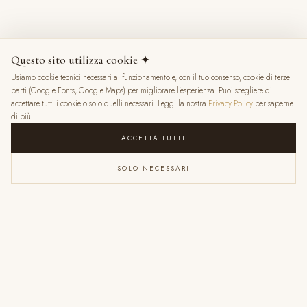
8 mesi fa
Questo sito utilizza cookie ✦
Usiamo cookie tecnici necessari al funzionamento e, con il tuo consenso, cookie di terze
★
★
★
★
★
parti (Google Fonts, Google Maps) per migliorare l'esperienza. Puoi scegliere di
accettare tutti i cookie o solo quelli necessari. Leggi la nostra
Privacy Policy
per saperne
di più.
ACCETTA TUTTI
SOLO NECESSARI
VALENTINA RATTI
6 mesi fa