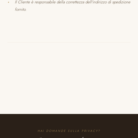
Il Cliente è responsabile della correttezza dell'indirizzo di spedizione
fornito.
HAI DOMANDE SULLA PRIVACY?