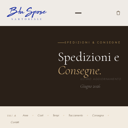
SPEDIZIONI & CONSEGNE
Spedizioni e
Consegne.
ULTIMO AGGIORNAMENTO
Giugno 2026
Aree
Costi
Tempi
Tracciamento
Consegna
VAI A
✦
✦
✦
✦
✦
Contatti