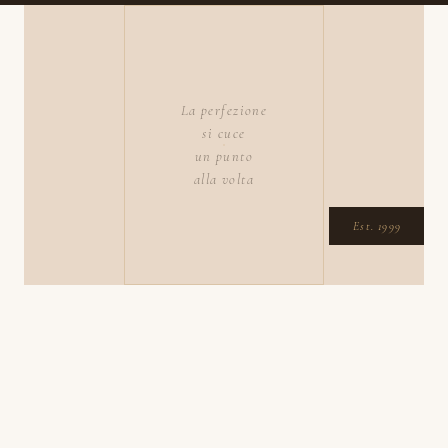
La perfezione
si cuce
un punto
alla volta
Est. 1999