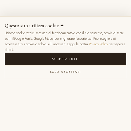
8 mesi fa
Questo sito utilizza cookie ✦
Usiamo cookie tecnici necessari al funzionamento e, con il tuo consenso, cookie di terze
★
★
★
★
★
parti (Google Fonts, Google Maps) per migliorare l'esperienza. Puoi scegliere di
accettare tutti i cookie o solo quelli necessari. Leggi la nostra
Privacy Policy
per saperne
di più.
ACCETTA TUTTI
SOLO NECESSARI
VALENTINA RATTI
6 mesi fa