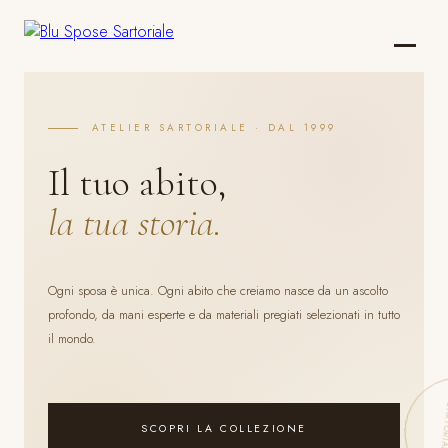
ATELIER SARTORIALE · DAL 1999
Il tuo abito,
la tua storia.
Ogni sposa è unica. Ogni abito che creiamo nasce da un ascolto
profondo, da mani esperte e da materiali pregiati selezionati in tutto
il mondo.
SCOPRI LA COLLEZIONE