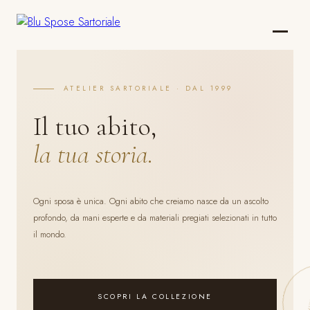
ATELIER SARTORIALE · DAL 1999
Il tuo abito,
la tua storia.
Ogni sposa è unica. Ogni abito che creiamo nasce da un ascolto
profondo, da mani esperte e da materiali pregiati selezionati in tutto
il mondo.
SCOPRI LA COLLEZIONE