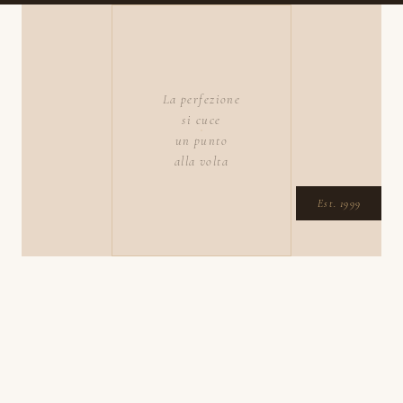
La perfezione
si cuce
un punto
alla volta
Est. 1999