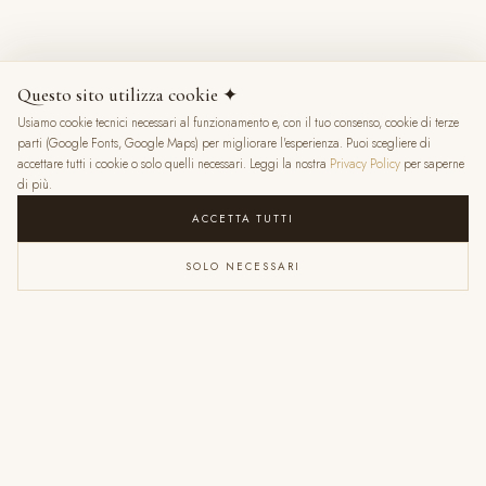
8 mesi fa
Questo sito utilizza cookie ✦
Usiamo cookie tecnici necessari al funzionamento e, con il tuo consenso, cookie di terze
★
★
★
★
★
parti (Google Fonts, Google Maps) per migliorare l'esperienza. Puoi scegliere di
accettare tutti i cookie o solo quelli necessari. Leggi la nostra
Privacy Policy
per saperne
di più.
ACCETTA TUTTI
SOLO NECESSARI
VALENTINA RATTI
6 mesi fa