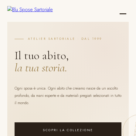
ATELIER SARTORIALE · DAL 1999
Il tuo abito,
la tua storia.
Ogni sposa è unica. Ogni abito che creiamo nasce da un ascolto
profondo, da mani esperte e da materiali pregiati selezionati in tutto
il mondo.
SCOPRI LA COLLEZIONE