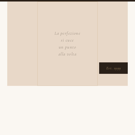
La perfezione
si cuce
un punto
alla volta
Est. 1999