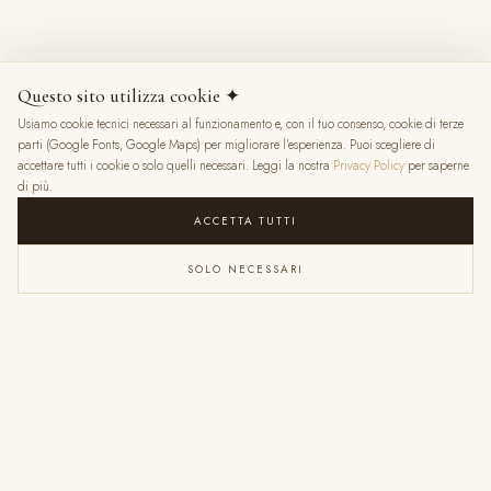
8 mesi fa
Questo sito utilizza cookie ✦
Usiamo cookie tecnici necessari al funzionamento e, con il tuo consenso, cookie di terze
★
★
★
★
★
parti (Google Fonts, Google Maps) per migliorare l'esperienza. Puoi scegliere di
accettare tutti i cookie o solo quelli necessari. Leggi la nostra
Privacy Policy
per saperne
di più.
ACCETTA TUTTI
SOLO NECESSARI
VALENTINA RATTI
6 mesi fa