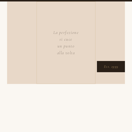
La perfezione
si cuce
un punto
alla volta
Est. 1999