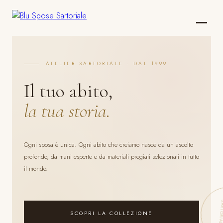
ATELIER SARTORIALE · DAL 1999
Il tuo abito,
la tua storia.
Ogni sposa è unica. Ogni abito che creiamo nasce da un ascolto
profondo, da mani esperte e da materiali pregiati selezionati in tutto
il mondo.
SCOPRI LA COLLEZIONE