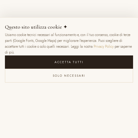
8 mesi fa
Questo sito utilizza cookie ✦
Usiamo cookie tecnici necessari al funzionamento e, con il tuo consenso, cookie di terze
★
★
★
★
★
parti (Google Fonts, Google Maps) per migliorare l'esperienza. Puoi scegliere di
accettare tutti i cookie o solo quelli necessari. Leggi la nostra
Privacy Policy
per saperne
di più.
ACCETTA TUTTI
SOLO NECESSARI
VALENTINA RATTI
6 mesi fa