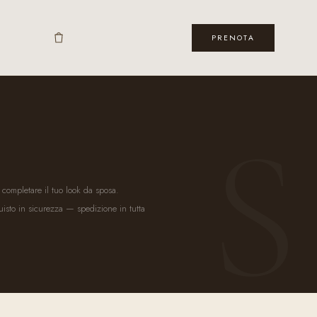
PRENOTA
S
r completare il tuo look da sposa.
uisto in sicurezza — spedizione in tutta