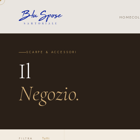
HOME
COL
SCARPE & ACCESSORI
Il
Negozio.
Tutti
FILTRA