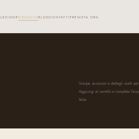
LEZIONE
NEGOZIO
BLOG
CONTATTI
PRENOTA ORA
Scarpe, accessori e dettagli scelti pe
Aggiungi al carrello e completa l'acq
Italia.