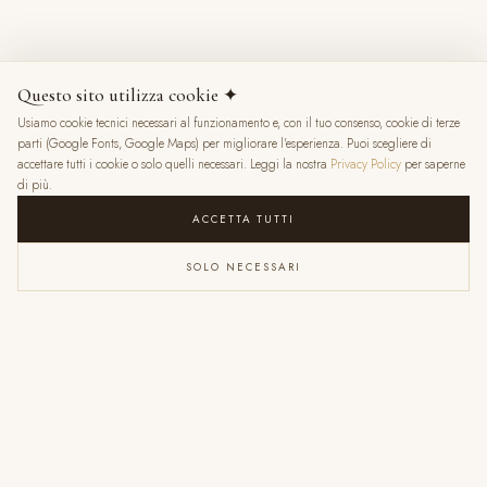
8 mesi fa
Questo sito utilizza cookie ✦
Usiamo cookie tecnici necessari al funzionamento e, con il tuo consenso, cookie di terze
★
★
★
★
★
parti (Google Fonts, Google Maps) per migliorare l'esperienza. Puoi scegliere di
accettare tutti i cookie o solo quelli necessari. Leggi la nostra
Privacy Policy
per saperne
di più.
ACCETTA TUTTI
SOLO NECESSARI
VALENTINA RATTI
6 mesi fa