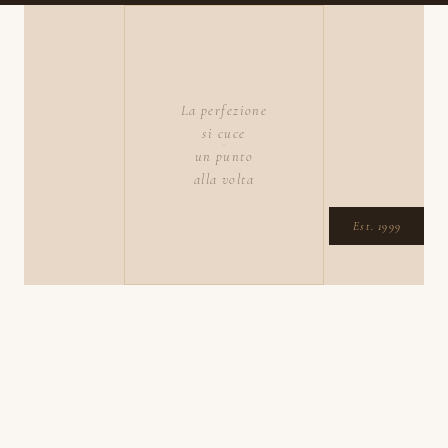
La perfezione
si cuce
un punto
alla volta
Est. 1999