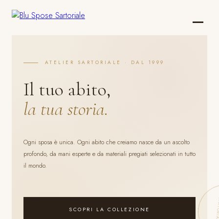
ATELIER SARTORIALE · DAL 1999
Il tuo abito,
la tua storia.
Ogni sposa è unica. Ogni abito che creiamo nasce da un ascolto
profondo, da mani esperte e da materiali pregiati selezionati in tutto
il mondo.
SCOPRI LA COLLEZIONE