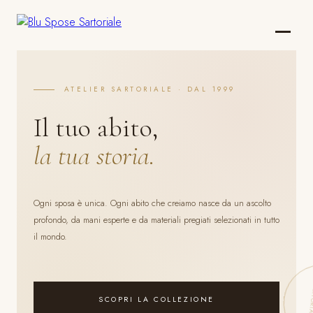
ATELIER SARTORIALE · DAL 1999
Il tuo abito,
la tua storia.
Ogni sposa è unica. Ogni abito che creiamo nasce da un ascolto
profondo, da mani esperte e da materiali pregiati selezionati in tutto
il mondo.
SCOPRI LA COLLEZIONE