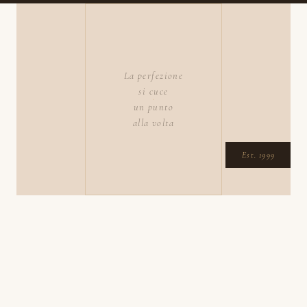
La perfezione
si cuce
un punto
alla volta
Est. 1999