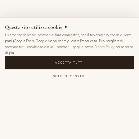
8 mesi fa
Questo sito utilizza cookie ✦
Usiamo cookie tecnici necessari al funzionamento e, con il tuo consenso, cookie di terze
★
★
★
★
★
parti (Google Fonts, Google Maps) per migliorare l'esperienza. Puoi scegliere di
accettare tutti i cookie o solo quelli necessari. Leggi la nostra
Privacy Policy
per saperne
di più.
ACCETTA TUTTI
SOLO NECESSARI
VALENTINA RATTI
6 mesi fa