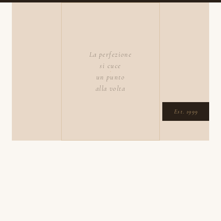
La perfezione
si cuce
un punto
alla volta
Est. 1999