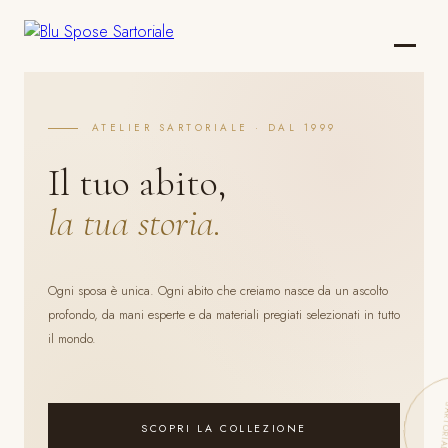
ATELIER SARTORIALE · DAL 1999
Il tuo abito,
la tua storia.
Ogni sposa è unica. Ogni abito che creiamo nasce da un ascolto
profondo, da mani esperte e da materiali pregiati selezionati in tutto
il mondo.
SCOPRI LA COLLEZIONE