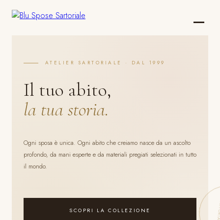
ATELIER SARTORIALE · DAL 1999
Il tuo abito,
la tua storia.
Ogni sposa è unica. Ogni abito che creiamo nasce da un ascolto
profondo, da mani esperte e da materiali pregiati selezionati in tutto
il mondo.
SCOPRI LA COLLEZIONE