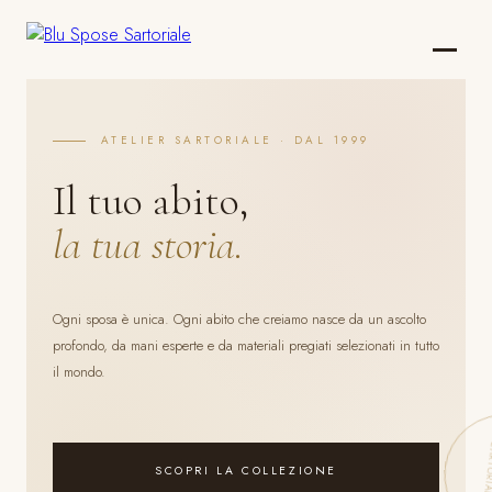
ATELIER SARTORIALE · DAL 1999
Il tuo abito,
la tua storia.
Ogni sposa è unica. Ogni abito che creiamo nasce da un ascolto
profondo, da mani esperte e da materiali pregiati selezionati in tutto
il mondo.
SCOPRI LA COLLEZIONE