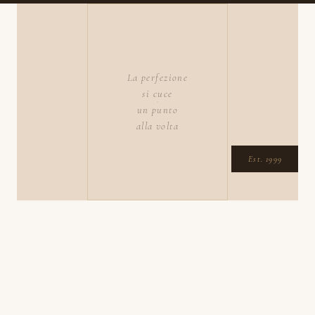
La perfezione
si cuce
un punto
alla volta
Est. 1999