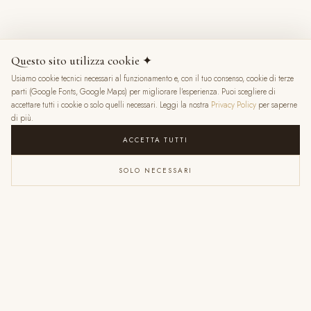
8 mesi fa
Questo sito utilizza cookie ✦
Usiamo cookie tecnici necessari al funzionamento e, con il tuo consenso, cookie di terze
★
★
★
★
★
parti (Google Fonts, Google Maps) per migliorare l'esperienza. Puoi scegliere di
accettare tutti i cookie o solo quelli necessari. Leggi la nostra
Privacy Policy
per saperne
di più.
ACCETTA TUTTI
SOLO NECESSARI
VALENTINA RATTI
6 mesi fa