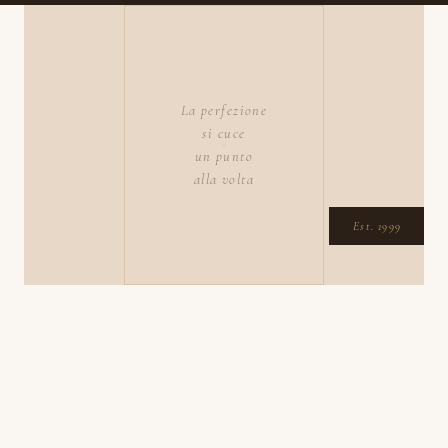
La perfezione
si cuce
un punto
alla volta
Est. 1999