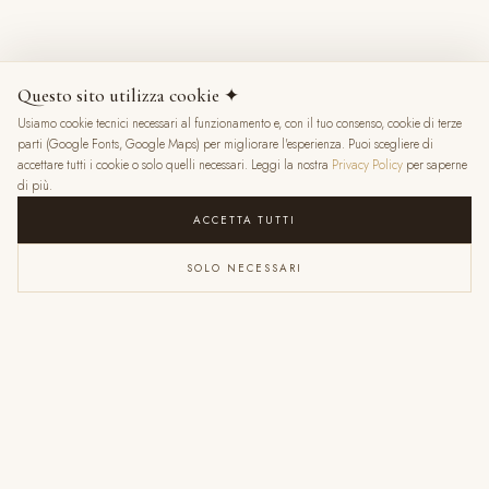
8 mesi fa
Questo sito utilizza cookie ✦
Usiamo cookie tecnici necessari al funzionamento e, con il tuo consenso, cookie di terze
★
★
★
★
★
parti (Google Fonts, Google Maps) per migliorare l'esperienza. Puoi scegliere di
accettare tutti i cookie o solo quelli necessari. Leggi la nostra
Privacy Policy
per saperne
di più.
ACCETTA TUTTI
SOLO NECESSARI
VALENTINA RATTI
6 mesi fa