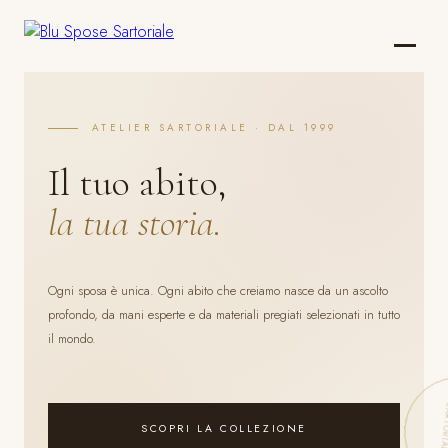
ATELIER SARTORIALE · DAL 1999
Il tuo abito,
la tua storia.
Ogni sposa è unica. Ogni abito che creiamo nasce da un ascolto
profondo, da mani esperte e da materiali pregiati selezionati in tutto
il mondo.
SCOPRI LA COLLEZIONE