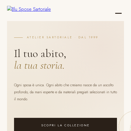
ATELIER SARTORIALE · DAL 1999
Il tuo abito,
la tua storia.
Ogni sposa è unica. Ogni abito che creiamo nasce da un ascolto
profondo, da mani esperte e da materiali pregiati selezionati in tutto
il mondo.
SCOPRI LA COLLEZIONE