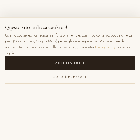
8 mesi fa
Questo sito utilizza cookie ✦
Usiamo cookie tecnici necessari al funzionamento e, con il tuo consenso, cookie di terze
★
★
★
★
★
parti (Google Fonts, Google Maps) per migliorare l'esperienza. Puoi scegliere di
accettare tutti i cookie o solo quelli necessari. Leggi la nostra
Privacy Policy
per saperne
di più.
ACCETTA TUTTI
SOLO NECESSARI
VALENTINA RATTI
6 mesi fa