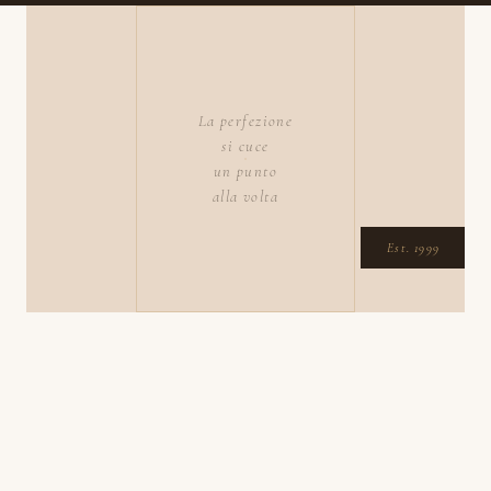
La perfezione
si cuce
un punto
alla volta
Est. 1999